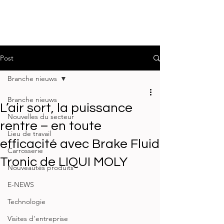
Post
Branche nieuws
Branche nieuws
L’air sort, la puissance
Nouvelles du secteur
rentre – en toute
Lieu de travail
efficacité avec Brake Fluid
Carrosserie
Tronic de LIQUI MOLY
Nouveautés produits
E-NEWS
Technologie
Visites d'entreprise