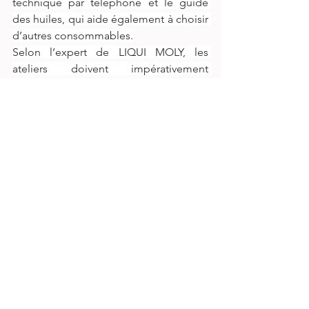
technique par téléphone et le guide 
des huiles, qui aide également à choisir 
d’autres consommables.
Selon l’expert de LIQUI MOLY, les 
ateliers doivent impérativement 
informer leurs clients que les intervalles 
de vidange prescrits par les 
constructeurs automobiles pour les 
liquides de frein doivent être respectés. 
Le kilométrage n’a pas d’importance. 
Les propriétés hygroscopiques du 
liquide de frein favorisent l’absorption 
d’humidité de l’air. Cela réduit 
dangereusement le point d’ébullition 
du liquide de frein et compromet la 
sécurité du système de freinage. 
Markus Scherl : « Un service de liquide 
de frein professionnel est donc 
essentiel et particulièrement efficace, 