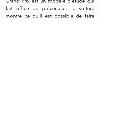
Grand Prix est un modèle d'étude qui 
fait office de précurseur. La voiture 
montre ce qu'il est possible de faire 
lorsque le plaisir de conduire pur et dur 
est le seul objectif et que la passion 
l'emporte.
Voir tout
Posts récents