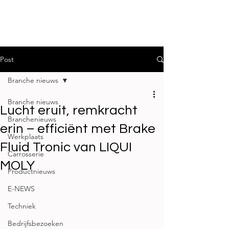
Post
Branche nieuws
Branche nieuws
Lucht eruit, remkracht
Branchenieuws
erin – efficiënt met Brake
Werkplaats
Fluid Tronic van LIQUI
Carrosserie
MOLY
Productnieuws
E-NEWS
Techniek
Bedrijfsbezoeken