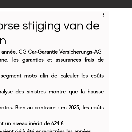
 produits
E-NEWS
orse stijging van de
en
ntreprise
Reportages
e année, CG Car-Garantie Versicherungs-AG
nne, les garanties et assurances frais de 
segment moto afin de calculer les coûts 
nalyse des sinistres montre que la hausse 
tos. Bien au contraire : en 2025, les coûts 
t un niveau inédit de 624 €.
aient déjà été enregistrées les années