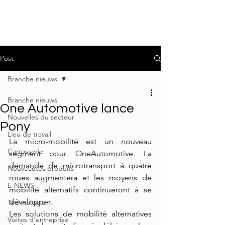
Post
Branche nieuws
Branche nieuws
One Automotive lance
Nouvelles du secteur
Pony
Lieu de travail
La micro-mobilité est un nouveau 
Carrosserie
segment pour OneAutomotive. La 
demande de microtransport à quatre 
Nouveautés produits
roues augmentera et les moyens de 
E-NEWS
mobilité alternatifs continueront à se 
développer.
Technologie
Les solutions de mobilité alternatives 
Visites d'entreprise