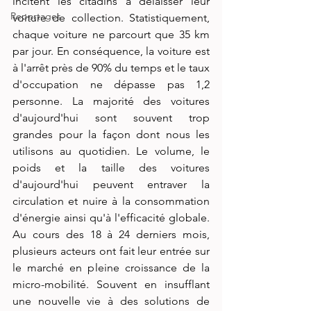
incitent les citadins à délaisser leur 
Reportages
voiture de collection. Statistiquement, 
chaque voiture ne parcourt que 35 km 
par jour. En conséquence, la voiture est 
à l'arrêt près de 90% du temps et le taux 
d'occupation ne dépasse pas 1,2 
personne. La majorité des voitures 
d'aujourd'hui sont souvent trop 
grandes pour la façon dont nous les 
utilisons au quotidien. Le volume, le 
poids et la taille des voitures 
d'aujourd'hui peuvent entraver la 
circulation et nuire à la consommation 
d'énergie ainsi qu'à l'efficacité globale. 
Au cours des 18 à 24 derniers mois, 
plusieurs acteurs ont fait leur entrée sur 
le marché en pleine croissance de la 
micro-mobilité. Souvent en insufflant 
une nouvelle vie à des solutions de 