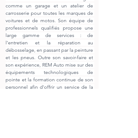
comme un garage et un atelier de 
carrosserie pour toutes les marques de 
voitures et de motos. Son équipe de 
professionnels qualifiés propose une 
large gamme de services : de 
l'entretien et la réparation au 
débosselage, en passant par la peinture 
et les pneus. Outre son savoir-faire et 
son expérience, REM Auto mise sur des 
équipements technologiques de 
pointe et la formation continue de son 
personnel afin d'offrir un service de la 
plus haute qualité possible. De plus, 
REM Auto est spécialisé dans la 
restauration de voitures de collection. 
Même les véhicules les plus 
endommagés sont pris en charge pour 
leur donner une seconde vie.