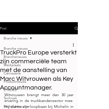
Post
Branche nieuws
Branche nieuws
TruckPro Europe versterkt
Branchenieuws
zijn commerciële team
Werkplaats
met de aanstelling van
Carrosserie
Marc Witvrouwen als Key
Productnieuws
Accountmanager.
E-NEWS
Witvrouwen brengt meer dan 30 jaar 
Techniek
ervaring in de truckbandensector mee. 
Bedrijfsbezoeken
Hij startte zijn loopbaan bij Michelin in 