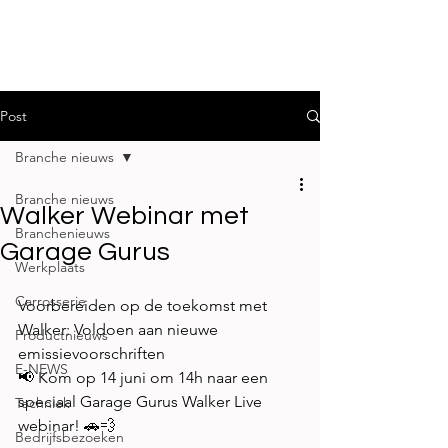
Post
Branche nieuws
Branche nieuws
Walker Webinar met
Branchenieuws
Garage Gurus
Werkplaats
Carrosserie
Voorbereiden op de toekomst met 
Walker: Voldoen aan nieuwe 
Productnieuws
emissievoorschriften 
E-NEWS
📢 Kom op 14 juni om 14h naar een 
speciaal Garage Gurus Walker Live 
Techniek
webinar! 🚗💨  
Bedrijfsbezoeken