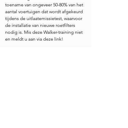
toename van ongeveer 50-80% van het 
aantal voertuigen dat wordt afgekeurd 
tijdens de uitlaatemissietest, waarvoor 
de installatie van nieuwe roetfilters 
nodig is. Mis deze Walker-training niet 
en meldt u aan via deze link! 
De nederlandstalige versie gaat door 
op 14 juni om 14h via ZOOM.
us02web.zoom.us/webinar/register/WN
_lOoJ2lHGQ6akZEdRqsmTPg
Alles weergeven
Recente blogposts