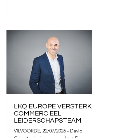
voor gebruikte auto&#39;s’. De
onderscheiding wordt toegekend op
basis van een representatieve
bevraging van ongeveer 500 lezers van
AUTOHAUS en asp, uitgevoerd door
het marktonderzoeksinstituut Puls, en
bekr
LKQ EUROPE VERSTERKT
COMMERCIEEL
LEIDERSCHAPSTEAM
VILVOORDE, 22/07/2026 - David