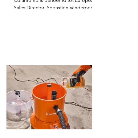
Colantonio is benoemd tot European
Sales Director; Sébastien Vanderperre
neemt de nationale commerciële
leiding in Frankrijk op binnen zijn rol
als CEO voor België, Nederland,
Frankrijk en Italië. LKQ Europe heeft
David Colantonio benoemd tot
European Sales Director, waarmee het
bedrijf zijn focus op
grensoverschrijdende groei,
strategische klantrelaties en nieuwe
commerciële kansen in Europa verder
versterkt. In zijn nieuwe functie zal
David lei