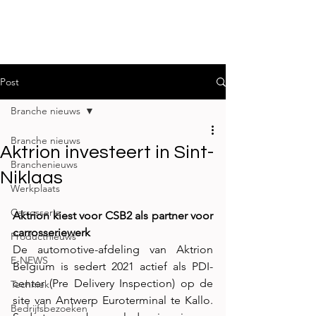
Post
Branche nieuws
Branche nieuws
Aktrion investeert in Sint-
Branchenieuws
Niklaas
Werkplaats
Carrosserie
Aktrion kiest voor CSB2 als partner voor 
carrosseriewerk 
Productnieuws
De automotive-afdeling van Aktrion 
E-NEWS
Belgium is sedert 2021 actief als PDI-
center (Pre Delivery Inspection) op de 
Techniek
site van Antwerp Euroterminal te Kallo. 
Bedrijfsbezoeken