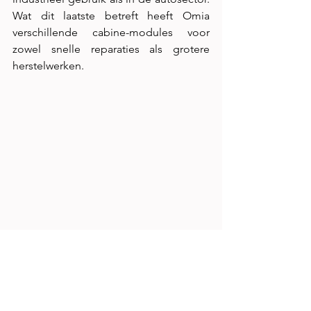
Wat dit laatste betreft heeft Omia 
verschillende cabine-modules voor 
zowel snelle reparaties als grotere 
herstelwerken.
Installaties in Sint-Niklaas
De installaties die CSB2 bij Aktrion in 
Sint-Niklaas plaatste zijn heel 