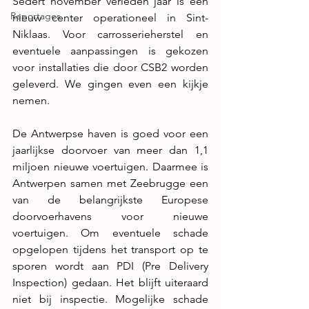
Sedert november verleden jaar is een 
Reportages
nieuw center operationeel in Sint-
Niklaas. Voor carrosserieherstel en 
eventuele aanpassingen is gekozen 
voor installaties die door CSB2 worden 
geleverd. We gingen even een kijkje 
nemen.
De Antwerpse haven is goed voor een 
jaarlijkse doorvoer van meer dan 1,1 
miljoen nieuwe voertuigen. Daarmee is 
Antwerpen samen met Zeebrugge een 
van de belangrijkste Europese 
doorvoerhavens voor nieuwe 
voertuigen. Om eventuele schade 
opgelopen tijdens het transport op te 
sporen wordt aan PDI (Pre Delivery 
Inspection) gedaan. Het blijft uiteraard 
niet bij inspectie. Mogelijke schade 