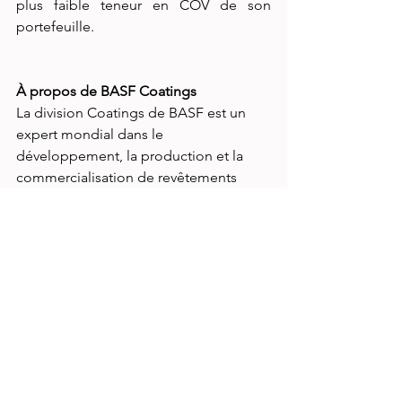
plus faible teneur en COV de son 
portefeuille.
À propos de BASF Coatings
La division Coatings de BASF est un 
expert mondial dans le 
développement, la production et la 
commercialisation de revêtements 
automobiles innovants et durables, de 
peintures décoratives ainsi que de 
traitements de surface appliqués pour 
les substrats métalliques, plastiques et 
de verre dans un large éventail 
d'industries. Nous créons des solutions 
de performance avancées et stimulons 
la performance, la conception et les 
nouvelles applications pour répondre 
aux besoins de nos partenaires dans le 