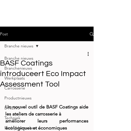
Post
Branche nieuws
Branche nieuws
BASF Coatings
Branchenieuws
introduceert Eco Impact
Werkplaats
Assessment Tool
Carrosserie
Productnieuws
Un nouvel outil de BASF Coatings aide 
E-NEWS
les ateliers de carrosserie à
Techniek
améliorer leurs performances 
Bedrijfsbezoeken
écologiques et économiques