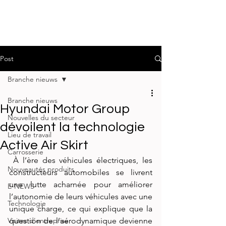
Post
Branche nieuws
Branche nieuws
Hyundai Motor Group
Nouvelles du secteur
dévoilent la technologie
Lieu de travail
Active Air Skirt
Carrosserie
 À l’ère des véhicules électriques, les 
Nouveautés produits
constructeurs automobiles se livrent 
une lutte acharnée pour améliorer 
E-NEWS
l’autonomie de leurs véhicules avec une 
Technologie
unique charge, ce qui explique que la 
Visites d'entreprise
question de l’aérodynamique devienne 