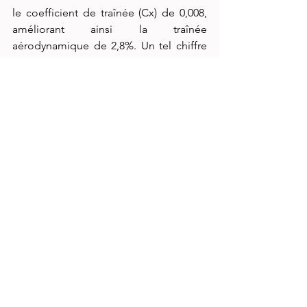
le coefficient de traînée (Cx) de 0,008, 
améliorant ainsi la traînée 
aérodynamique de 2,8%. Un tel chiffre 
peut laisser espérer un gain 
d’autonomie de 6 km environ. « Cette 
technologie devrait s’avérer plus 
efficace sur des modèles tels que les 
SUV dont les performances 
aérodynamiques sont difficiles à 
améliorer », explique Sun Hyung CHO, 
Vice-Président et Directeur du Mobility 
Body Development Group chez 
Hyundai Motor Group. « Nous 
continuerons de nous efforcer 
d’améliorer les performances de 
conduite et la stabilité des véhicules 
électriques en optimisant leurs qualités 
aérodynamiques.