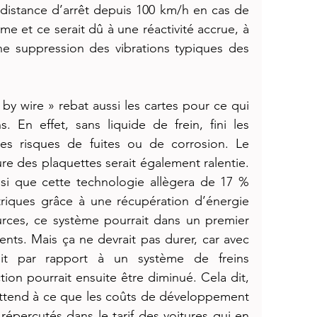
 distance d’arrêt depuis 100 km/h en cas de 
e et ce serait dû à une réactivité accrue, à 
ne suppression des vibrations typiques des 
 by wire » rebat aussi les cartes pour ce qui 
. En effet, sans liquide de frein, fini les 
es risques de fuites ou de corrosion. Le 
ure des plaquettes serait également ralentie. 
si que cette technologie allègera de 17 % 
triques grâce à une récupération d’énergie 
urces, ce système pourrait dans un premier 
nts. Mais ça ne devrait pas durer, car avec 
t par rapport à un système de freins 
tion pourrait ensuite être diminué. Cela dit, 
ttend à ce que les coûts de développement 
répercutés dans le tarif des voitures qui en 