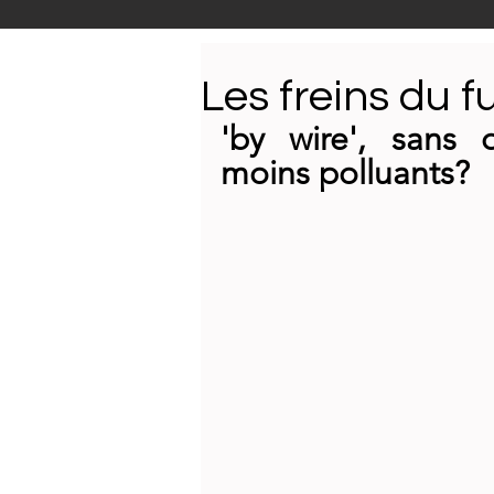
Carrosserie
Nouveautés
Les freins du f
'by wire', sans 
Technologie
Visites d'e
moins polluants?