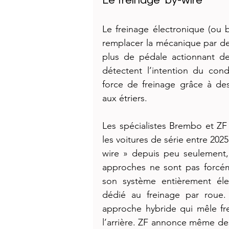
Le freinage ‘by-wire’
Le freinage électronique (ou b
remplacer la mécanique par de l
plus de pédale actionnant de
détectent l’intention du cond
force de freinage grâce à des
aux étriers.
Les spécialistes Brembo et ZF 
les voitures de série entre 2025
wire » depuis peu seulement, y
approches ne sont pas forcém
son système entièrement élec
dédié au freinage par roue.
approche hybride qui mêle frei
l’arrière. ZF annonce même des c