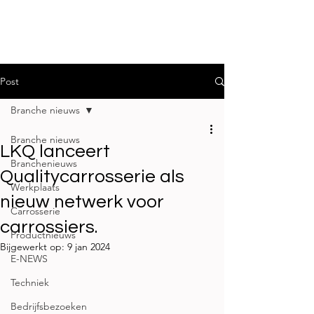
Post
Branche nieuws
Branche nieuws
LKQ lanceert
Branchenieuws
Qualitycarrosserie als
Werkplaats
nieuw netwerk voor
Carrosserie
carrossiers.
Productnieuws
Bijgewerkt op:
9 jan 2024
E-NEWS
Techniek
Bedrijfsbezoeken