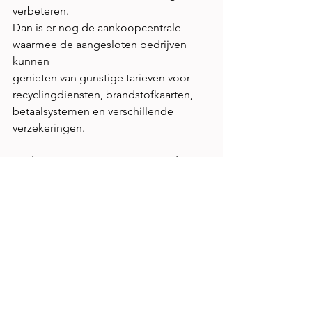
verbeteren.
Dan is er nog de aankoopcentrale 
waarmee de aangesloten bedrijven 
kunnen
genieten van gunstige tarieven voor 
recyclingdiensten, brandstofkaarten,
betaalsystemen en verschillende 
verzekeringen.
Marketing en nieuwe commerciële 
opportuniteiten.
Ook qua marketing worden serieuze 
inspanningen geleverd met nationale 
en
regionale bewustmakingscampagnes 
omtrent het label Qualitycarrosserie.
Voor Vlaanderen treedt Siska Schoeters 
op als ambassadrice. In Wallonië is
David Antoine de ambassadeur.