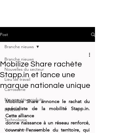
Post
Branche nieuws
Branche nieuws
Mobilize Share rachète
Nouvelles du secteur
Stapp.in et lance une
Lieu de travail
marque nationale unique
Carrosserie
Nouveautés produits
Mobilize Share annonce le rachat du 
spécialiste de la mobilité Stapp.in. 
E-NEWS
Cette alliance
Technologie
donne naissance à un réseau renforcé, 
Visites d'entreprise
couvrant l'ensemble du territoire, qui 