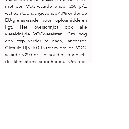
met een VOC-waarde onder 250 g/L, 
wat een toonaangevende 40% onder de 
EU-grenswaarde voor oplosmiddelen 
ligt. Het overschrijdt ook alle 
wereldwijde VOC-vereisten. Om nog 
een stap verder te gaan, lanceerde 
Glasurit Lijn 100 Extreem om de VOC-
waarde <250 g/L te houden, ongeacht 
de klimaatomstandigheden. Om niet 
enkel de milieuvriendelijkste, maar ook 
de gebruiksvriendelijkste laklijn te zijn, 
zijn er bovenop de gekende 
standaardprocessen en trainingen ook 
vereenvoudigde processen voor Spot 
Repair, uitspuittechnieken en pastel 
kleurprocessen beschikbaar.