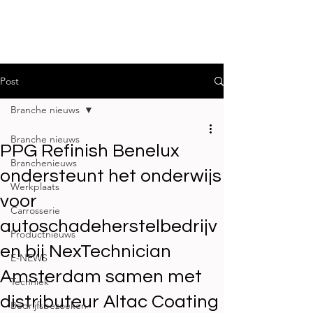
Post
Branche nieuws
Branche nieuws
PPG Refinish Benelux
Branchenieuws
ondersteunt het onderwijs
Werkplaats
voor
Carrosserie
autoschadeherstelbedrijv
Productnieuws
en bij NexTechnician
E-NEWS
Amsterdam samen met
Techniek
distributeur Altac Coating
Bedrijfsbezoeken