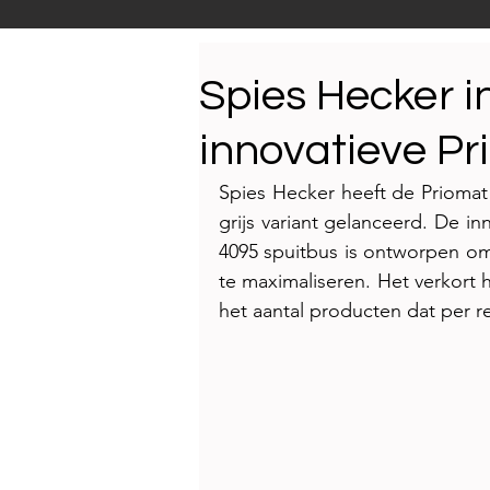
Productnieuws
E-NEW
Spies Hecker i
innovatieve Pr
Reportages
Spies Hecker heeft de
 Priomat
grijs variant gelanceerd. De in
4095 spuitbus is
 ontworpen om 
te maximaliseren. Het verkort h
het aantal producten dat per re