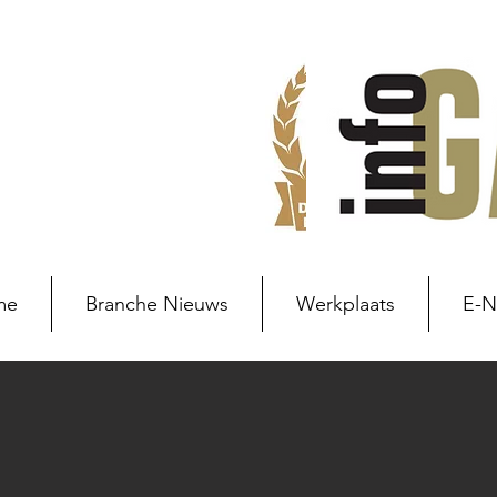
me
Branche Nieuws
Werkplaats
E-
Branche nieuws
Branchenie