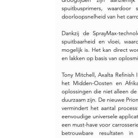
droogtijden zijn aanzienlij
spuitbusprimers, waardoor s
doorloopsnelheid van het carro
Dankzij de SprayMax-technol
spuitbaarheid en vloei, waar
mogelijk is. Het kan direct w
en lakken op basis van oplosm
Tony Mitchell, Axalta Refinish 
het Midden-Oosten en Afrika
oplossingen die niet alleen de 
duurzaam zijn. De nieuwe
 Prio
ve
rmindert het aantal proces
eenvoudige universele applicati
een must-have voor carrosserieb
betrouwbare resultaten in