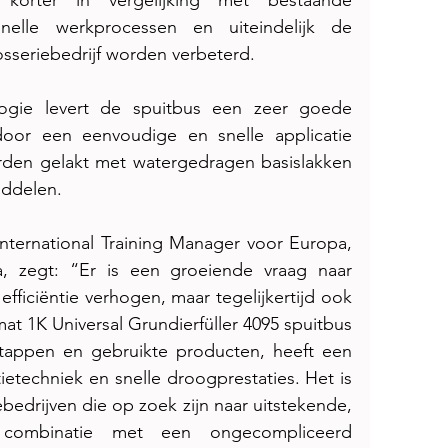
k korter in vergelijking met bestaande 
nelle werkprocessen en uiteindelijk de 
sseriebedrijf worden verbeterd.
ogie levert de spuitbus een zeer goede 
door een eenvoudige en snelle applicatie 
orden gelakt met watergedragen basislakken 
iddelen.
International Training Manager voor Europa, 
, zegt: “Er is een groeiende vraag naar 
efficiëntie verhogen, maar tegelijkertijd ook 
mat 1K Universal Grundierfüller 4095 spuitbus 
stappen en gebruikte producten, heeft een 
etechniek en snelle droogprestaties. Het is 
edrijven die op zoek zijn naar uitstekende, 
 combinatie met een ongecompliceerd 