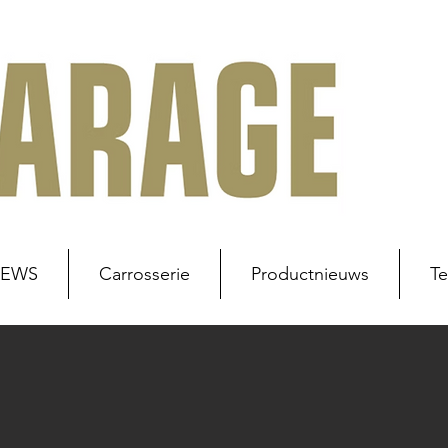
NEWS
Carrosserie
Productnieuws
Te
uws
Werkplaats
Carrosserie