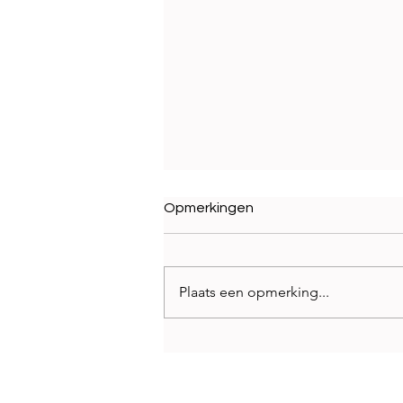
Opmerkingen
Plaats een opmerking...
Axalta publiceert Global
Automotive Color Popularity
Report 2025