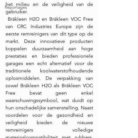
het milieu en de veiligheid van de 
Reportages
gebruiker.
 Brākleen H2O en Brākleen VOC Free 
van CRC Industries Europe zijn de 
eerste remreinigers van dit type op de 
markt. Deze innovatieve producten 
koppelen duurzaamheid aan hoge 
prestaties en bieden professionele 
garages een echt alternatief voor de 
traditionele koolwaterstofhoudende 
oplosmiddelen. De verpakking van 
zowel Brākleen H2O als Brākleen VOC 
Free bevat geen enkel 
waarschuwingssymbool, wat duidt op 
hun onschadelijke samenstelling. Naast 
voordelen voor de gezondheid en 
veiligheid bieden de nieuwe 
remreinigers volledige 
materiaalcompatibiliteit met rubbers, 