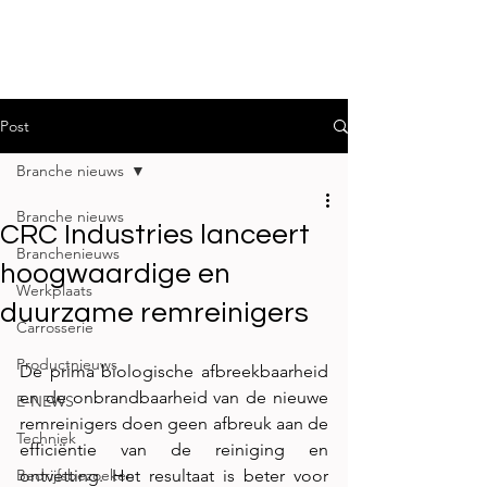
Post
Branche nieuws
Branche nieuws
CRC Industries lanceert
Branchenieuws
hoogwaardige en
Werkplaats
duurzame remreinigers
Carrosserie
Productnieuws
De prima biologische afbreekbaarheid 
en de onbrandbaarheid van de nieuwe 
E-NEWS
remreinigers doen geen afbreuk aan de 
Techniek
efficiëntie van de reiniging en 
Bedrijfsbezoeken
ontvetting. Het resultaat is beter voor 