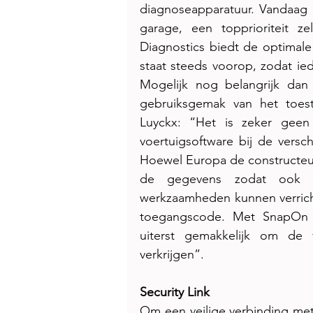
diagnoseapparatuur. Vandaag 
garage, een topprioriteit ze
Diagnostics biedt de optimale
staat steeds voorop, zodat ie
Mogelijk nog belangrijk dan
gebruiksgemak van het toeste
Luyckx: “Het is zeker geen
voertuigsoftware bij de versch
Hoewel Europa de constructeurs
de gegevens zodat ook me
werkzaamheden kunnen verricht
toegangscode. Met SnapOn D
uiterst gemakkelijk om de v
verkrijgen”.
Security Link
Om een veilige verbinding met 