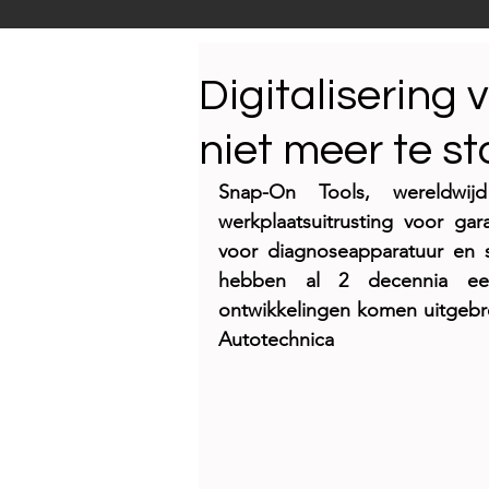
Productnieuws
E-NEW
Digitalisering 
niet meer te s
Reportages
Snap-On Tools, wereldwij
werkplaatsuitrusting voor gar
voor diagnoseapparatuur en s
hebben al 2 decennia een
ontwikkelingen komen uitgebr
Autotechnica