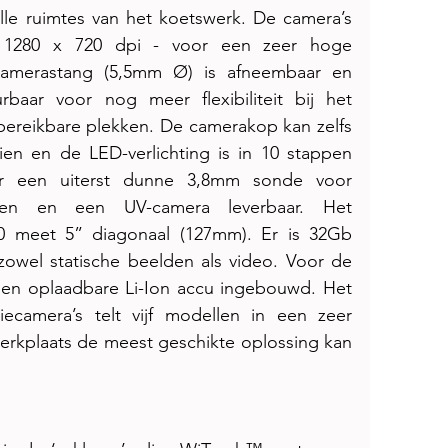
lle ruimtes van het koetswerk. De camera’s 
– 1280 x 720 dpi - voor een zeer hoge 
 camerastang (5,5mm Ø) is afneembaar en 
baar voor nog meer flexibiliteit bij het 
bereikbare plekken. De camerakop kan zelfs 
ien en de LED-verlichting is in 10 stappen 
 er een uiterst dunne 3,8mm sonde voor 
ren en een UV-camera leverbaar. Het 
 meet 5” diagonaal (127mm). Er is 32Gb 
zowel statische beelden als video. Voor de 
een oplaadbare Li-Ion accu ingebouwd. Het 
ecamera’s telt vijf modellen in een zeer 
werkplaats de meest geschikte oplossing kan 