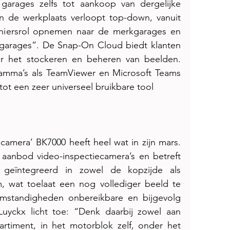
rages zelfs tot aankoop van dergelijke 
van de werkplaats verloopt top-down, vanuit 
niersrol opnemen naar de merkgarages en 
 garages”. De Snap-On Cloud biedt klanten 
 het stockeren en beheren van beelden. 
amma’s als TeamViewer en Microsoft Teams 
t een zeer universeel bruikbare tool
camera’ BK7000 heeft heel wat in zijn mars. 
 aanbod video-inspectiecamera’s en betreft 
geïntegreerd in zowel de kopzijde als 
m, wat toelaat een nog vollediger beeld te 
standigheden onbereikbare en bijgevolg 
Luyckx licht toe: “Denk daarbij zowel aan 
timent, in het motorblok zelf, onder het 