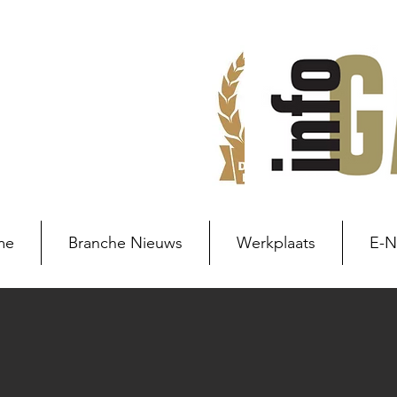
me
Branche Nieuws
Werkplaats
E-
Branche nieuws
Branchenie