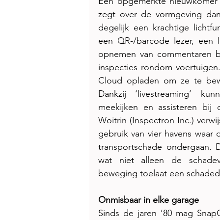
Een opgemerkte nieuwkomer is
zegt over de vormgeving dan 
degelijk een krachtige licht
een QR-/barcode lezer, een l
opnemen van commentaren bij 
inspecties rondom voertuigen
Cloud opladen om ze te bewa
Dankzij ‘livestreaming’ ku
meekijken en assisteren bij
Woitrin (Inspectron Inc.) verwi
gebruik van vier havens waar
transportschade ondergaan. 
wat niet alleen de schadeva
beweging toelaat een schaded
Onmisbaar in elke garage
Sinds de jaren ’80 mag SnapO