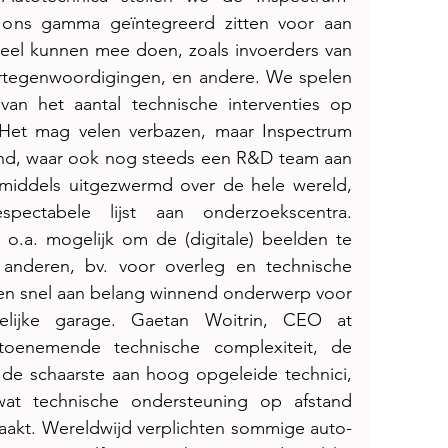
 ons gamma geïntegreerd zitten voor aan 
deel kunnen mee doen, zoals invoerders van 
rtegenwoordigingen, en andere. We spelen 
n het aantal technische interventies op 
 Het mag velen verbazen, maar Inspectrum 
land, waar ook nog steeds een R&D team aan 
inmiddels uitgezwermd over de hele wereld, 
ectabele lijst aan onderzoekscentra. 
o.a. mogelijk om de (digitale) beelden te 
anderen, bv. voor overleg en technische 
 een snel aan belang winnend onderwerp voor 
lijke garage. Gaetan Woitrin, CEO at 
toenemende technische complexiteit, de 
n, de schaarste aan hoog opgeleide technici, 
at technische ondersteuning op afstand 
aakt. Wereldwijd verplichten sommige auto- 