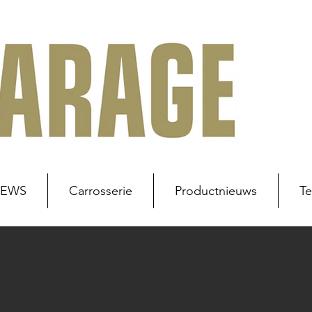
NEWS
Carrosserie
Productnieuws
Te
uws
Werkplaats
Carrosserie