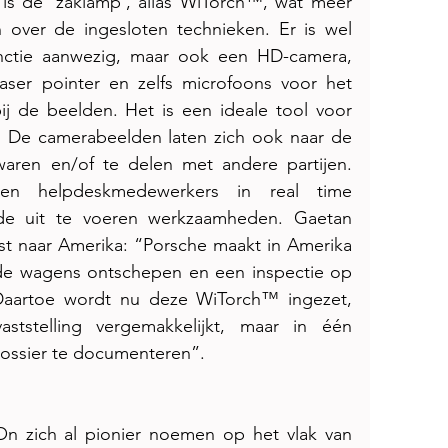
 de ‘zaklamp’, alias WiTorch™, wat meer 
over de ingesloten technieken. Er is wel 
functie aanwezig, maar ook een HD-camera, 
aser pointer en zelfs microfoons voor het 
de beelden. Het is een ideale tool voor 
. De camerabeelden laten zich ook naar de 
ren en/of te delen met andere partijen. 
nnen helpdeskmedewerkers in real time 
 de uit te voeren werkzaamheden. Gaetan 
jst naar Amerika: “Porsche maakt in Amerika 
 de wagens ontschepen en een inspectie op 
Daartoe wordt nu deze WiTorch™ ingezet, 
ststelling vergemakkelijkt, maar in één 
ossier te documenteren”. 
n zich al pionier noemen op het vlak van 