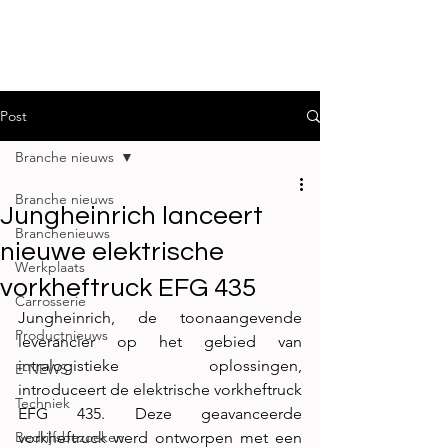
Post
Branche nieuws
Branche nieuws
Jungheinrich lanceert
Branchenieuws
nieuwe elektrische
Werkplaats
vorkheftruck EFG 435
Carrosserie
Jungheinrich, de toonaangevende 
Productnieuws
leverancier op het gebied van 
intralogistieke oplossingen, 
E-NEWS
introduceert de elektrische vorkheftruck 
Techniek
EFG 435. Deze geavanceerde 
Bedrijfsbezoeken
vorkheftruck werd ontworpen met een 