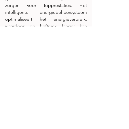
zorgen voor topprestaties. Het 
intelligente energiebeheersysteem 
optimaliseert het energieverbruik, 
waardoor de heftruck langer kan 
werken met één batterijlading. 
Daarnaast is de heftruck voorzien van 
geavanceerde veiligheidsfuncties, zoals 
automatische snelheidsaanpassing in 
bochten en een intelligente 
laststabilisator om de veiligheid van de 
bestuurder en de last te waarborgen. 
Jungheinrich begrijpt het belang van 
minimale stilstandtijd voor bedrijven. 
Daarom is de EFG 435 ontworpen met 
het oog op onderhoudsgemak en 
betrouwbaarheid. Met eenvoudig 
toegankelijke onderdelen en 
uitgebreide diagnostische 