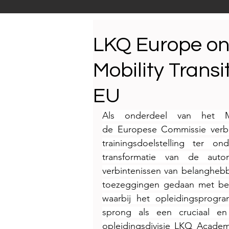
Productnieuws
E-NEW
LKQ Europe on
Mobility Trans
Reportages
EU
Als onderdeel van het Mobi
de Europese Commissie verbi
trainingsdoelstelling ter o
transformatie van de auto
verbintenissen van belangheb
toezeggingen gedaan met betr
waarbij het opleidingsprogr
sprong als een cruciaal en t
opleidingsdivisie LKQ Academ