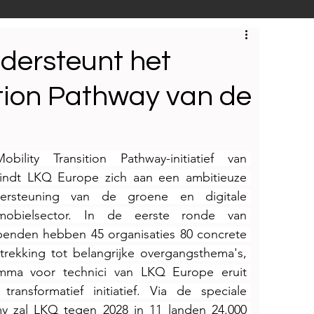
S
Techniek
Bedrijfsbezoeken
dersteunt het
ition Pathway van de
lity Transition Pathway-initiatief van 
ndt LKQ Europe zich aan een ambitieuze 
ndersteuning van de groene en digitale 
mobielsector. In de eerste ronde van 
benden hebben 45 organisaties 80 concrete 
ekking tot belangrijke overgangsthema's, 
amma voor technici van LKQ Europe eruit 
ransformatief initiatief. Via de speciale 
y zal LKQ tegen 2028 in 11 landen 24.000 