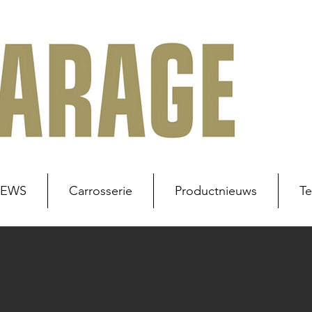
NEWS
Carrosserie
Productnieuws
Te
uws
Werkplaats
Carrosserie