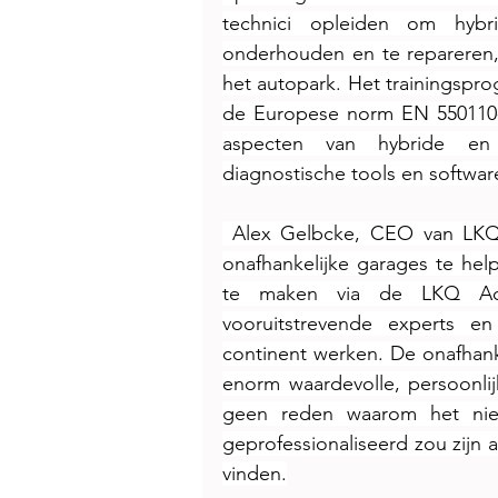
technici opleiden om hybri
onderhouden en te repareren, t
het autopark. Het trainingspro
de Europese norm EN 550110-1
aspecten van hybride en E
diagnostische tools en softwar
 Alex Gelbcke, CEO van LKQ 
onafhankelijke garages te hel
te maken via de LKQ Ac
vooruitstrevende experts en
continent werken. De onafhanke
enorm waardevolle, persoonlijk
geen reden waarom het niet
geprofessionaliseerd zou zijn a
vinden.