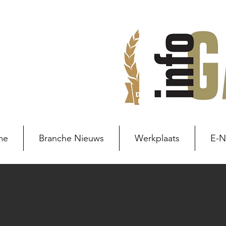
me
Branche Nieuws
Werkplaats
E-
Branche nieuws
Branchenie