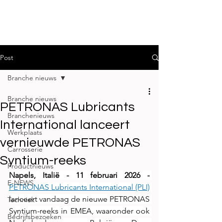
Post
Branche nieuws
Branche nieuws
PETRONAS Lubricants
Branchenieuws
International lanceert
Werkplaats
vernieuwde PETRONAS
Carrosserie
Syntium-reeks
Productnieuws
Napels, Italië - 11 februari 2026 -
E-NEWS
PETRONAS Lubricants International (PLI)
lanceert vandaag de nieuwe PETRONAS 
Techniek
Syntium-reeks in EMEA, waaronder ook 
Bedrijfsbezoeken