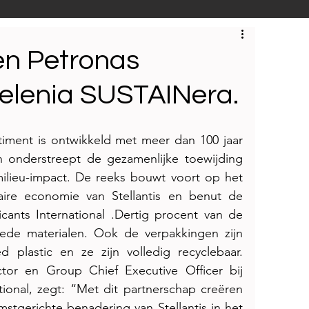
S
Techniek
Bedrijfsbezoeken
 en Petronas
Selenia SUSTAINera.
iment is ontwikkeld met meer dan 100 jaar 
n onderstreept de gezamenlijke toewijding 
ilieu-impact. De reeks bouwt voort op het 
ire economie van Stellantis en benut de 
ants International .Dertig procent van de 
lede materialen. Ook de verpakkingen zijn 
plastic en ze zijn volledig recyclebaar. 
ctor en Group Chief Executive Officer bij 
onal, zegt: “Met dit partnerschap creëren 
tgerichte benadering van Stellantis in het 