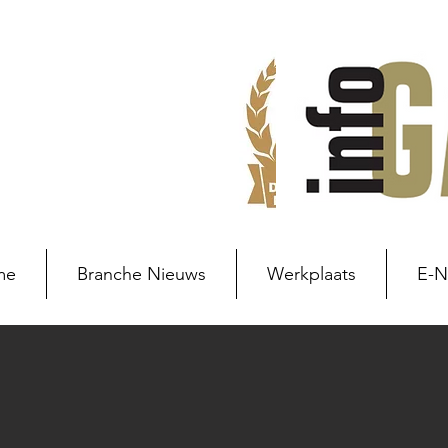
me
Branche Nieuws
Werkplaats
E-
Branche nieuws
Branchenie