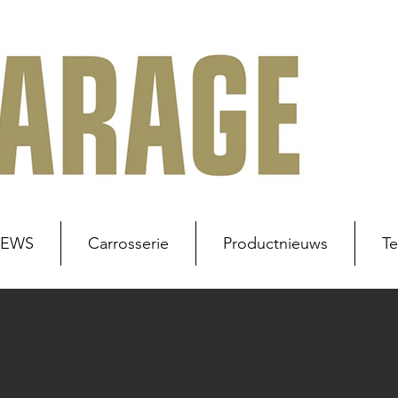
NEWS
Carrosserie
Productnieuws
Te
uws
Werkplaats
Carrosserie